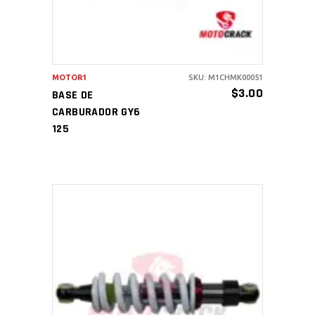
MOTOR1
SKU: M1CHMK00051
$
3.00
BASE DE
CARBURADOR GY6
125
AÑADIR AL CARRITO