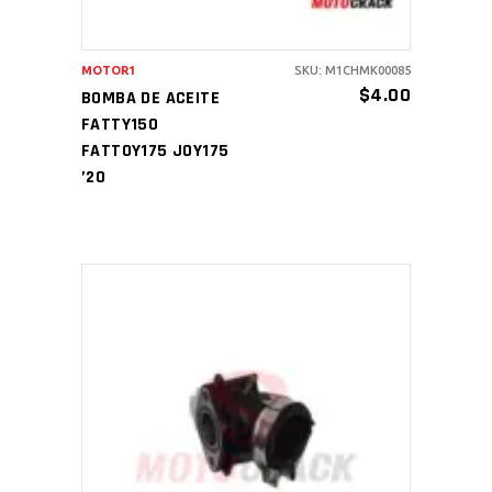
MOTOR1
SKU: M1CHMK00085
$
4.00
BOMBA DE ACEITE
FATTY150
FATT0Y175 JOY175
’20
AÑADIR AL CARRITO