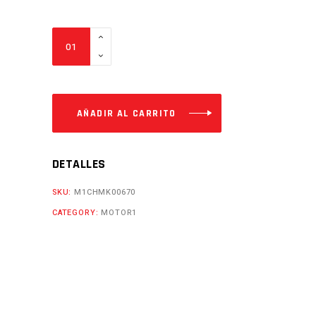
MORDAZA
DEL.
ENDURO200
Cantidad
AÑADIR AL CARRITO
DETALLES
SKU:
M1CHMK00670
CATEGORY:
MOTOR1