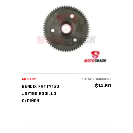
AÑADIR AL CARRITO
MOTOR1
SKU: M1CHMK00072
$
14.80
BENDIX FATTY150
JOY150 RODILLO
C/PIÑON