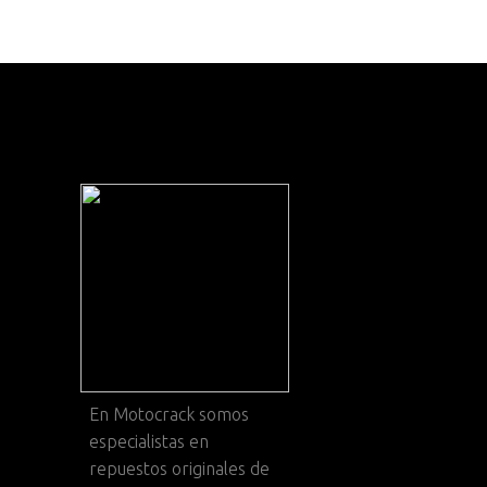
En
Motocrack
somos
especialistas en
repuestos originales de