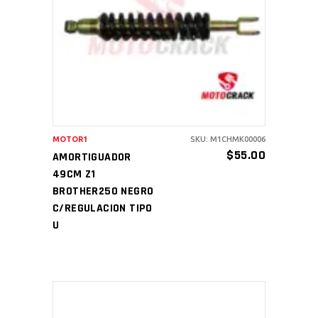
AÑADIR AL CARRITO
MOTOR1
SKU: M1CHMK00006
$
55.00
AMORTIGUADOR
49CM Z1
BROTHER250 NEGRO
C/REGULACION TIPO
U