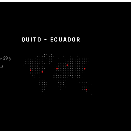
QUITO – ECUADOR
-69 y
La