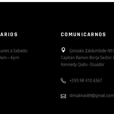
ARIOS
COMUNICARNOS
Lunes a Sabado:
Gonzalo Zaldumbide N53
8am – 6pm
Capitan Ramon Borja Sector 
Kennedy Quito- Ecuador
+593 98 410 6367
dmsalinas89@gmail.com