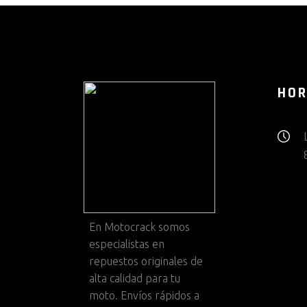
HOR
En
Motocrack
somos
especialistas en
repuestos originales de
alta calidad para tu
moto. Envíos rápidos a