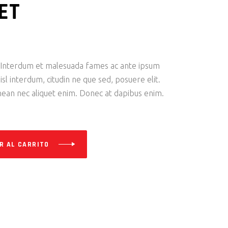
ET
 Interdum et malesuada fames ac ante ipsum
isl interdum, citudin ne que sed, posuere elit.
nean nec aliquet enim. Donec at dapibus enim.
R AL CARRITO