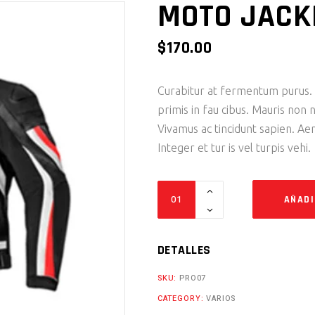
MOTO JACK
$
170.00
Curabitur at fermentum purus.
primis in fau cibus. Mauris non n
Vivamus ac tincidunt sapien. Ae
Integer et tur is vel turpis vehi.
Moto
AÑADI
Jacket
Cantidad
DETALLES
SKU:
PRO07
CATEGORY:
VARIOS