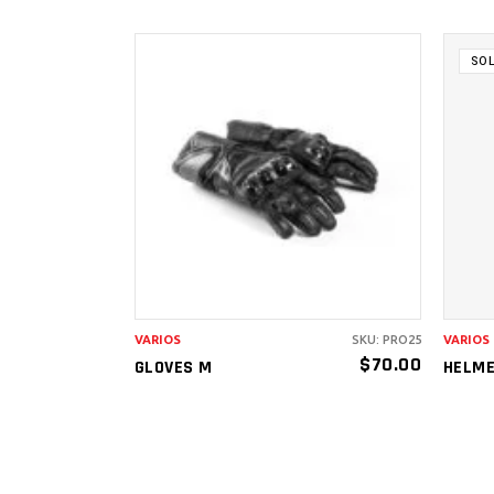
SO
AÑADIR AL
CARRITO
VARIOS
SKU: PRO25
VARIOS
$
70.00
GLOVES M
HELM