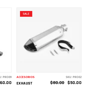
SALE
AÑADIR AL
CARRITO
U: PRO09
ACCESORIOS
SKU: PRO02
160.00
$
80.00
$
50.00
EXHAUST