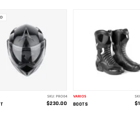
LD
AÑADIR AL
LEER MÁS
CARRITO
SKU: PRO04
VARIOS
SK
$
230.00
$
ET
BOOTS