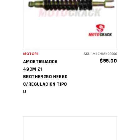
AÑADIR AL CARRITO
MOTOR1
SKU: M1CHMK00006
$
55.00
AMORTIGUADOR
49CM Z1
BROTHER250 NEGRO
C/REGULACION TIPO
U