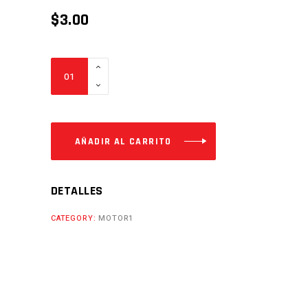
$
3.00
PALILLOS
PROPULSORES
STIFF150
CG150
Cantidad
AÑADIR AL CARRITO
DETALLES
CATEGORY:
MOTOR1