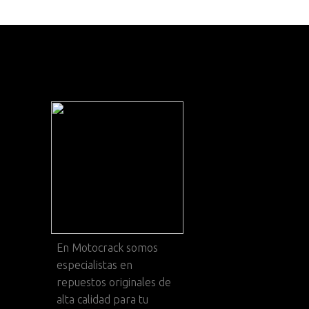
En
Motocrack
somos
especialistas en
repuestos originales de
alta calidad para tu