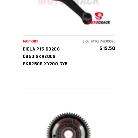
MOTOR1
SKU: M1CHMK00075
$
12.50
BIELA P15 CB200
CB50 SKR200S
SKR250S XY200 GY8
AÑADIR AL CARRITO