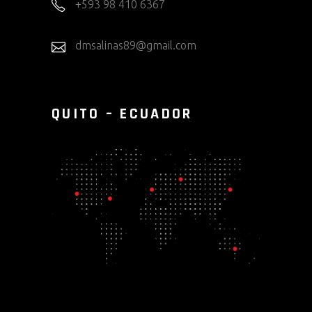
+593 98 410 6367
dmsalinas89@gmail.com
QUITO – ECUADOR