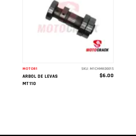
AÑADIR AL CARRITO
MOTOR1
SKU: M1CHMK00015
$
6.00
ARBOL DE LEVAS
MT110