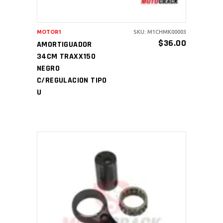
MOTOR1
SKU: M1CHMK00003
$
36.00
AMORTIGUADOR
34CM TRAXX150
NEGRO
C/REGULACION TIPO
U
AÑADIR AL CARRITO