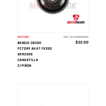
MOTOR1
SKU: M1CHMK00053
$
22.00
BENDIX CB200
FCTORY AK47 FX250
SKR200S
CANASTILLA
C/PIÑON