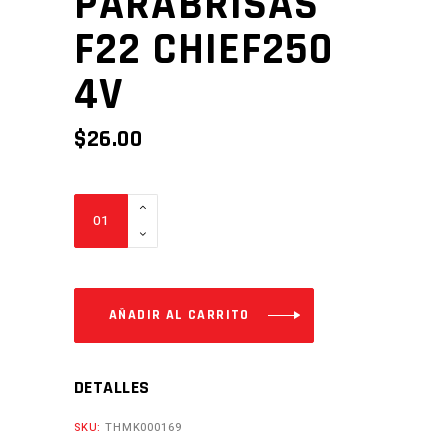
PARABRISAS
F22 CHIEF250
4V
$
26.00
PARABRISAS
F22
CHIEF250
4V
Cantidad
AÑADIR AL CARRITO
DETALLES
SKU:
THMK000169