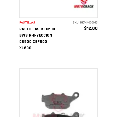
PASTILLAS
SKU: BKMK000033
$
12.00
PASTILLAS RTX200
BWS R-INYECCION
CB500 CBF500
XL600
AÑADIR AL CARRITO