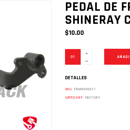
PEDAL DE F
SHINERAY C
$
10.00
PEDAL
AÑADI
DE
FRENO
FR370
DETALLES
SHINERAY
SKU:
FBMK000011
CHIEF
CATEGORY:
FACTORY
II
Cantidad