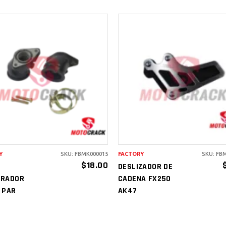
AÑADIR AL
AÑADIR AL
CARRITO
CARRITO
Y
SKU: FBMK000015
FACTORY
SKU: FB
$
18.00
DESLIZADOR DE
URADOR
CADENA FX250
 PAR
AK47