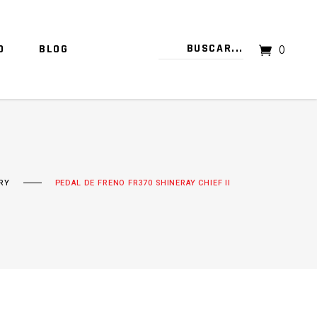
O
BLOG
0
TU CARRITO ESTÁ VACÍO.
RY
PEDAL DE FRENO FR370 SHINERAY CHIEF II