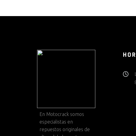
HOR
En
Motocrack
somos
especialistas en
repuestos originales de