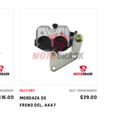
AÑADIR AL
CARRITO
MK000001
FACTORY
SKU: FBMK000003
$
16.00
$
29.00
MORDAZA DE
FRENO DEL. AK47