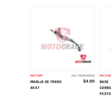
AÑADIR AL
CARRITO
FACTORY
SKU: FBMK000005
FACTOR
$
4.50
MANIJA DE FRENO
BASE
AK47
CARB
FK370