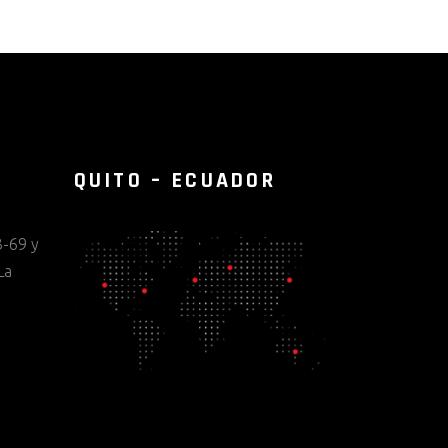
QUITO – ECUADOR
-69 y
La