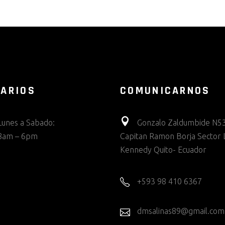
ARIOS
COMUNICARNOS
Lunes a Sabado:
Gonzalo Zaldumbide N53
8am – 6pm
Capitan Ramon Borja Sector 
Kennedy Quito- Ecuador
+593 98 410 6367
dmsalinas89@gmail.com