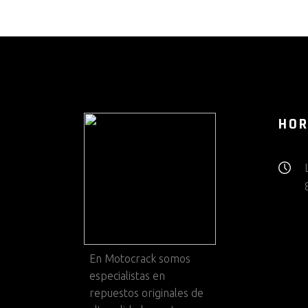
HOR
En
Motocrack
somos
especialistas en
repuestos originales de