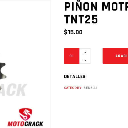
PIÑON MOTR
TNT25
$
15.00
PIÑON
AÑADI
MOTRIZ
520H
13T
DETALLES
TNT25
CATEGORY:
BENELLI
Cantidad