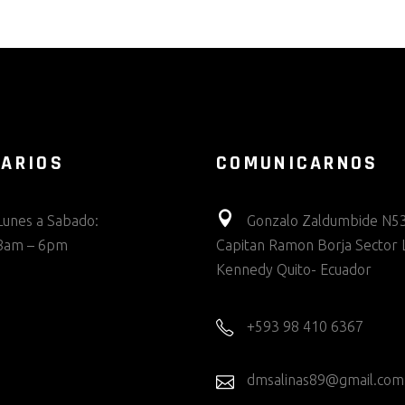
ARIOS
COMUNICARNOS
Lunes a Sabado:
Gonzalo Zaldumbide N53
8am – 6pm
Capitan Ramon Borja Sector 
Kennedy Quito- Ecuador
+593 98 410 6367
dmsalinas89@gmail.com