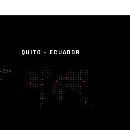
QUITO – ECUADOR
-69 y
La