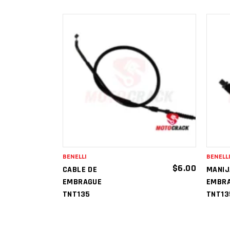
AÑADIR AL
CARRITO
BENELLI
BENELL
$
6.00
CABLE DE
MANIJ
EMBRAGUE
EMBR
TNT135
TNT135