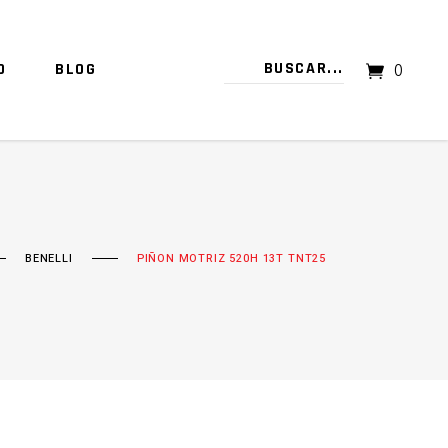
O
BLOG
0
TU CARRITO ESTÁ VACÍO.
BENELLI
PIÑON MOTRIZ 520H 13T TNT25