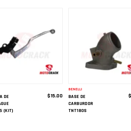
AÑADIR AL
AÑADIR AL
CARRITO
CARRITO
I
BENELLI
$
15.00
A DE
BASE DE
AGUE
CARBURDOR
 (KIT)
TNT180S