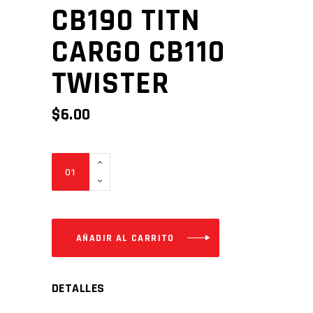
CB190 TITN
CARGO CB110
TWISTER
$
6.00
PISTAS
ESFERICAS
WIND200
CB190
TITN
AÑADIR AL CARRITO
CARGO
CB110
DETALLES
TWISTER
Cantidad