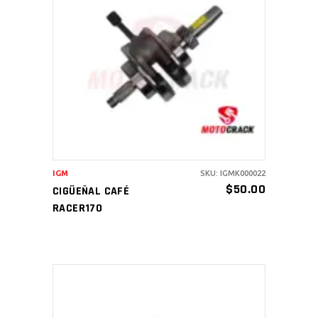
AÑADIR AL CARRITO
IGM
SKU: IGMK000022
$
50.00
CIGÜEÑAL CAFÉ
RACER170