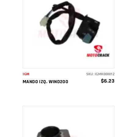
AÑADIR AL CARRITO
IGM
SKU: IGMK000012
$
6.23
MANDO IZQ. WIND200