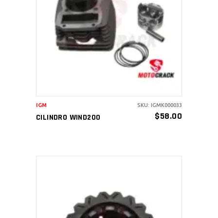
AÑADIR AL CARRITO
IGM
SKU: IGMK000033
$
58.00
CILINDRO WIND200