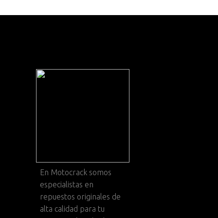
En
Motocrack
somos
especialistas en
repuestos originales de
alta calidad para tu