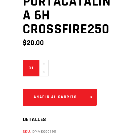
PORTACATALIN
A 6H
CROSSFIRE250
$
20.00
PORTACATALINA
6H
CROSSFIRE250
Cantidad
AÑADIR AL CARRITO
DETALLES
SKU:
DYMK000195