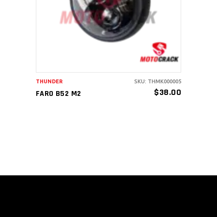
THUNDER
SKU: THMK000005
$
38.00
FARO B52 M2