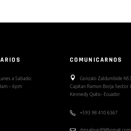
ARIOS
COMUNICARNOS
Lunes a Sabado:
Gonzalo Zaldumbide N53
8am – 6pm
Capitan Ramon Borja Sector 
Kennedy Quito- Ecuador
+593 98 410 6367
dmsalinas89@gmail.com