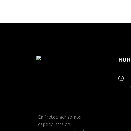
HOR
En
Motocrack
somos
especialistas en