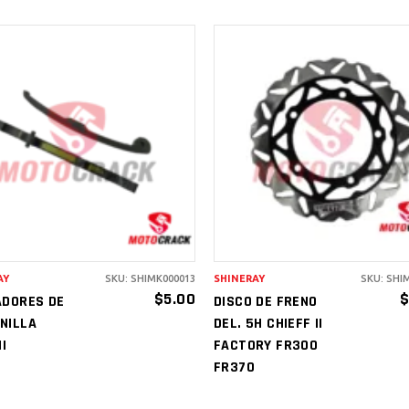
AÑADIR AL
AÑADIR AL
CARRITO
CARRITO
AY
SKU: SHIMK000013
SHINERAY
SKU: SHI
$
5.00
ADORES DE
DISCO DE FRENO
NILLA
DEL. 5H CHIEFF II
II
FACTORY FR300
FR370