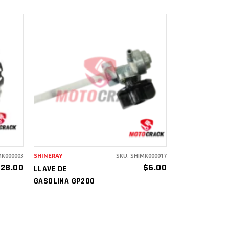
AÑADIR AL
CARRITO
MK000003
SHINERAY
SKU: SHIMK000017
$
28.00
$
6.00
LLAVE DE
GASOLINA GP200