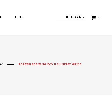
O
BLOG
0
TU CARRITO ESTÁ VACÍO.
AY
PORTAPLACA WING EVO II SHINERAY GP200