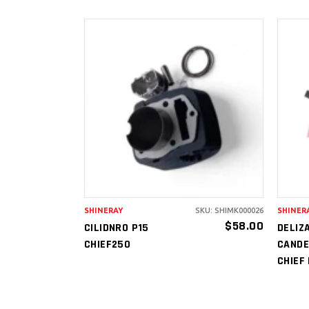
AÑADIR AL
CARRITO
SHINERAY
SKU: SHIMK000026
SHINER
$
58.00
CILIDNRO P15
DELIZ
CHIEF250
CANDE
CHIEF 