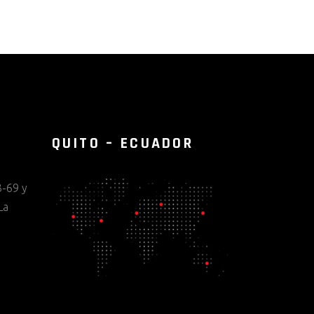
QUITO – ECUADOR
-69 y
La