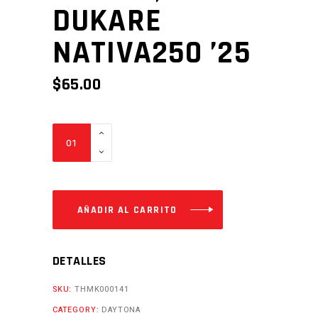
DUKARE
NATIVA250 ’25
$
65.00
RADIADOR
TEKKEN
EVO250,
DUKARE
NATIVA250
AÑADIR AL CARRITO
'25
Cantidad
DETALLES
SKU:
THMK000141
CATEGORY:
DAYTONA