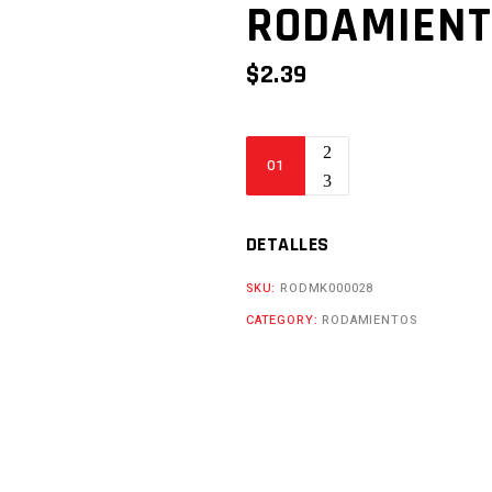
RODAMIENT
$
2.39
RODAMIENTO
6301-
RS
Cantidad
DETALLES
SKU:
RODMK000028
CATEGORY:
RODAMIENTOS