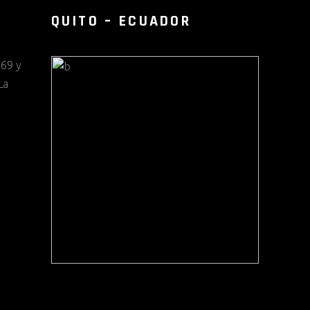
QUITO – ECUADOR
69 y
La