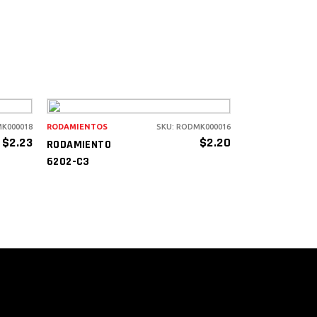
MK000018
RODAMIENTOS
SKU: RODMK000016
AÑADIR AL
$
2.23
$
2.20
RODAMIENTO
CARRITO
6202-C3