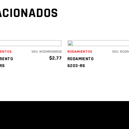
ACIONADOS
IENTOS
SKU: RODMK000020
RODAMIENTOS
SKU: ROD
AÑADIR AL
AÑADIR AL
$
2.77
IENTO
RODAMIENTO
CARRITO
CARRITO
RS
6203-RS