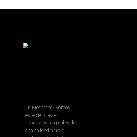
En
Motocrack
somos
especialistas en
repuestos originales de
alta calidad para tu