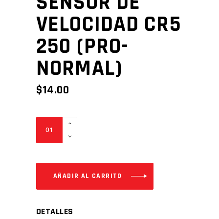
SENSOR DE
VELOCIDAD CR5
250 (PRO-
NORMAL)
$
14.00
SENSOR
DE
VELOCIDAD
CR5
250
AÑADIR AL CARRITO
(PRO-
NORMAL)
DETALLES
Cantidad