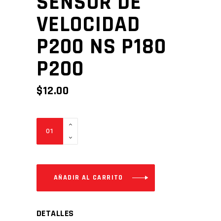
SENSOR DE
VELOCIDAD
P200 NS P180
P200
$
12.00
SENSOR
DE
VELOCIDAD
P200
NS
AÑADIR AL CARRITO
P180
P200
DETALLES
Cantidad