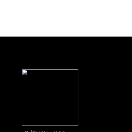
En
Motocrack
somos