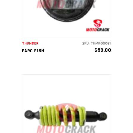
THUNDER
SKU: THMK000021
$
58.00
FARO F16N
AÑADIR AL CARRITO