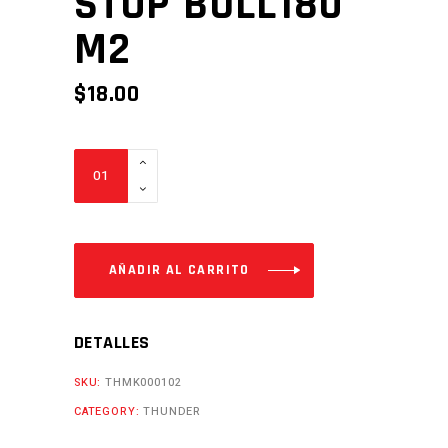
STOP BULL180
M2
$
18.00
STOP
BULL180
M2
Cantidad
AÑADIR AL CARRITO
DETALLES
SKU:
THMK000102
CATEGORY:
THUNDER