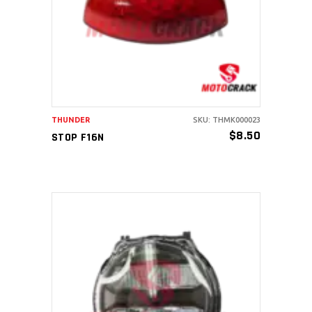
AÑADIR AL CARRITO
THUNDER
SKU: THMK000023
$
8.50
STOP F16N
AÑADIR AL CARRITO