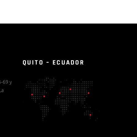
QUITO – ECUADOR
-69 y
La