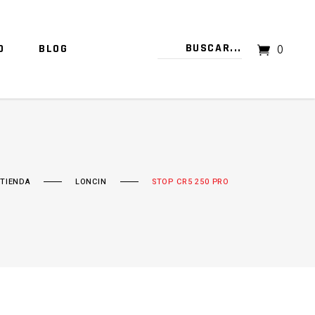
O
BLOG
0
TU CARRITO ESTÁ VACÍO.
TIENDA
LONCIN
STOP CR5 250 PRO