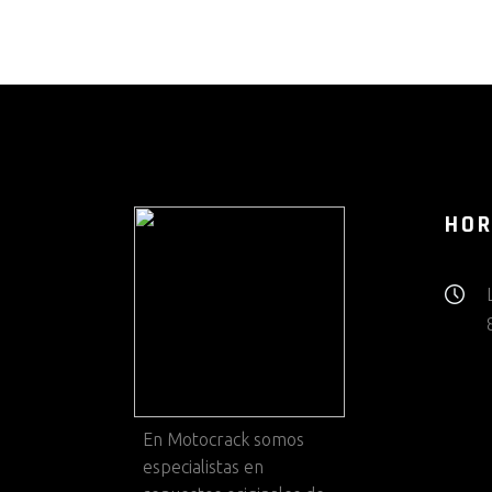
HOR
En
Motocrack
somos
especialistas en