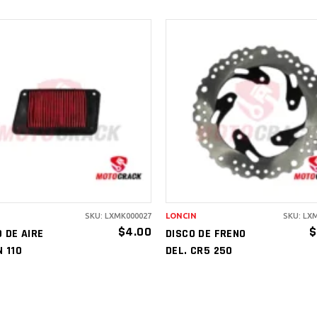
AÑADIR AL
AÑADIR AL
CARRITO
CARRITO
SKU: LXMK000027
LONCIN
SKU: LX
$
4.00
$
O DE AIRE
DISCO DE FRENO
N 110
DEL. CR5 250