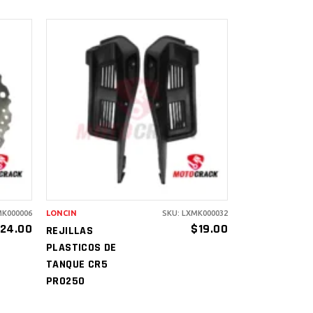
AÑADIR AL
CARRITO
MK000006
LONCIN
SKU: LXMK000032
24.00
$
19.00
REJILLAS
PLASTICOS DE
TANQUE CR5
PRO250