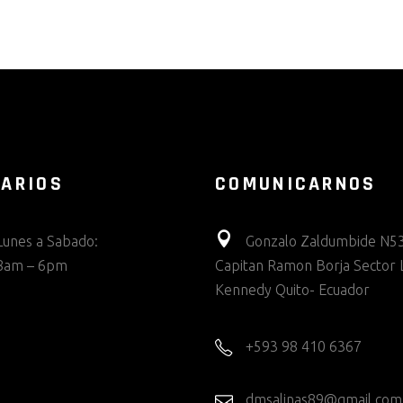
ARIOS
COMUNICARNOS
Lunes a Sabado:
Gonzalo Zaldumbide N53
8am – 6pm
Capitan Ramon Borja Sector 
Kennedy Quito- Ecuador
+593 98 410 6367
dmsalinas89@gmail.com