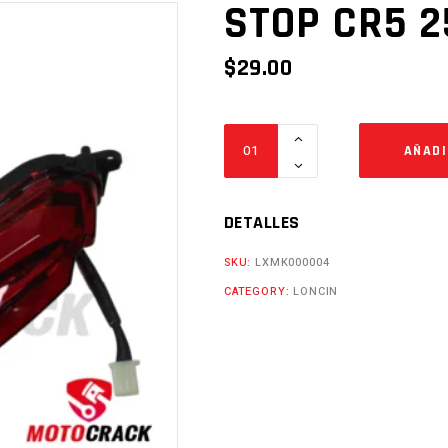
STOP CR5 2
$
29.00
STOP
AÑADI
CR5
250
PRO
DETALLES
Cantidad
SKU:
LXMK000004
CATEGORY:
LONCIN