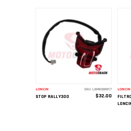
AÑADIR AL
CARRITO
LONCIN
SKU: LXMK000017
LONCIN
$
32.00
STOP RALLY300
FILTR
LONCI