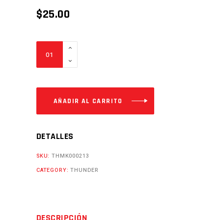
$
25.00
TEMPLADOR
DE
CADENA
MVA200
Cantidad
AÑADIR AL CARRITO
DETALLES
SKU:
THMK000213
CATEGORY:
THUNDER
DESCRIPCIÓN