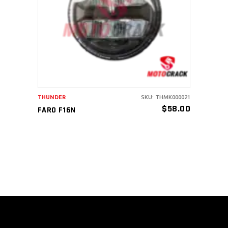
AÑADIR AL CARRITO
THUNDER
SKU: THMK000021
$
58.00
FARO F16N