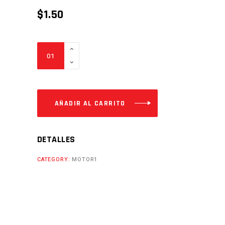
$
1.50
TROMPO
DE
STOP
POST.
UNIVERSAL
AÑADIR AL CARRITO
Cantidad
DETALLES
CATEGORY:
MOTOR1