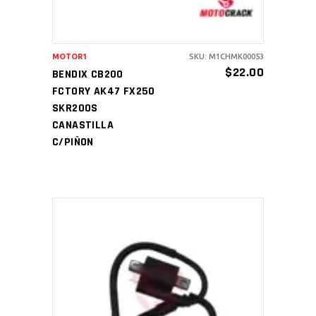
MOTOR1
SKU: M1CHMK00053
$
22.00
BENDIX CB200
FCTORY AK47 FX250
SKR200S
CANASTILLA
C/PIÑON
AÑADIR AL CARRITO