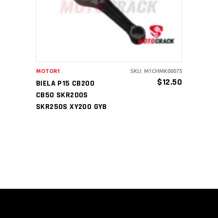
MOTOR1
SKU: M1CHMK00075
$
12.50
BIELA P15 CB200
CB50 SKR200S
SKR250S XY200 GY8