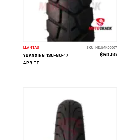
LLANTAS
SKU: NEUMK00007
$
60.55
YUANXING 130-80-17
4PR TT
AÑADIR AL CARRITO