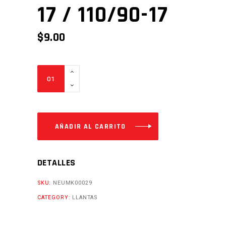
17 / 110/90-17
$
9.00
TUBO
DE
LLANTA
4.10-
17
AÑADIR AL CARRITO
/
100/90-
DETALLES
17 / 110/90-
17
SKU:
NEUMK00029
Cantidad
CATEGORY:
LLANTAS