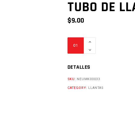
TUBO DE LL
$
9.00
TUBO
DE
LLANTA
4.10-
DETALLES
18
SKU:
NEUMK00033
Cantidad
CATEGORY:
LLANTAS