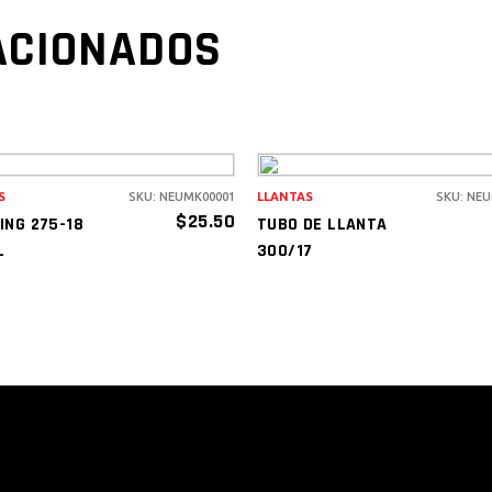
ACIONADOS
S
SKU: NEUMK00001
LLANTAS
SKU: NE
AÑADIR AL
AÑADIR AL
$
25.50
ING 275-18
TUBO DE LLANTA
CARRITO
CARRITO
L
300/17