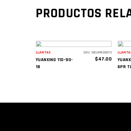
PRODUCTOS REL
LLANTAS
SKU: NEUMK00015
LLANTA
AÑADIR AL
$
47.00
YUANXING 110-90-
YUANX
CARRITO
18
6PR T