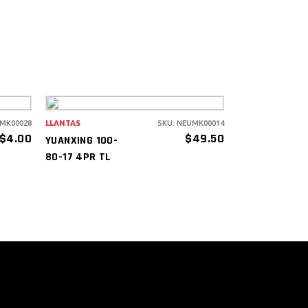
UMK00028
LLANTAS
SKU: NEUMK00014
AÑADIR AL
$
4.00
$
49.50
YUANXING 100-
CARRITO
80-17 4PR TL