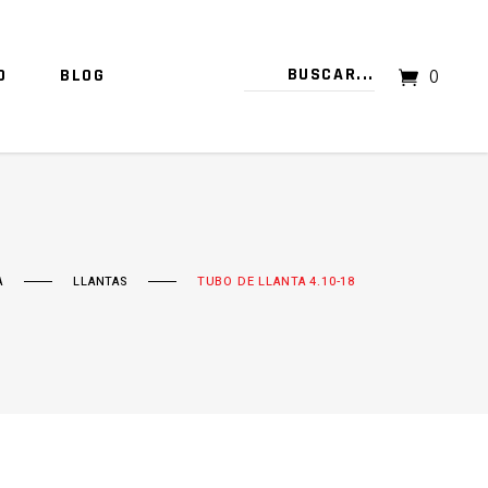
O
BLOG
0
TU CARRITO ESTÁ VACÍO.
A
LLANTAS
TUBO DE LLANTA 4.10-18