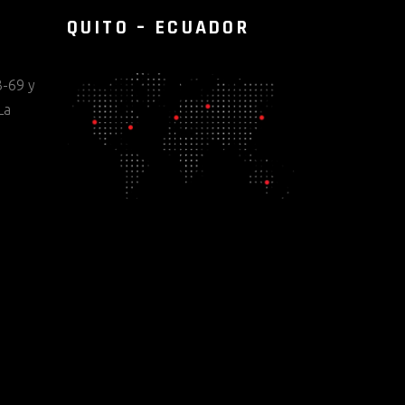
QUITO – ECUADOR
-69 y
La