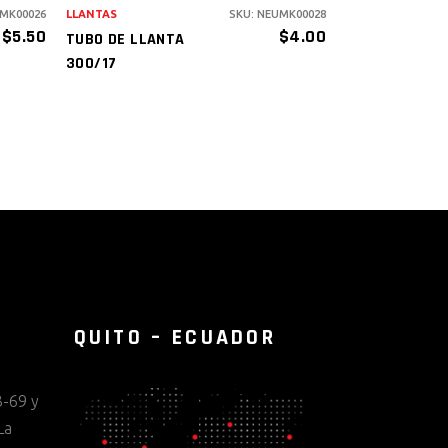
UMK00026
LLANTAS
SKU: NEUMK00028
$
5.50
$
4.00
TUBO DE LLANTA
300/17
QUITO – ECUADOR
-69 y
La