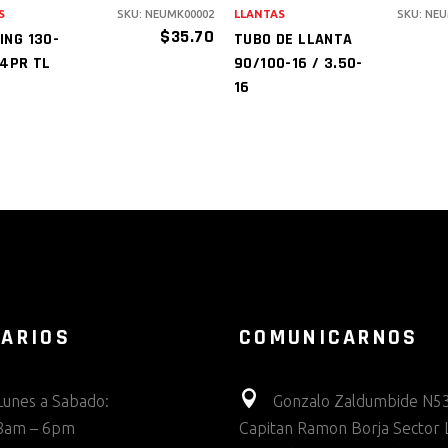
S
SKU: NEUMK00002
LLANTAS
SKU: NE
$
35.70
ING 130-
TUBO DE LLANTA
 4PR TL
90/100-16 / 3.50-
16
ARIOS
COMUNICARNOS
Lunes a Sabado:
Gonzalo Zaldumbide N53
8am – 6pm
Capitan Ramon Borja Sector 