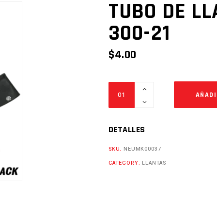
TUBO DE LL
300-21
$
4.00
TUBO
AÑADI
DE
LLANTA
80/100-
DETALLES
21
SKU:
NEUMK00037
300-
CATEGORY:
LLANTAS
21
Cantidad