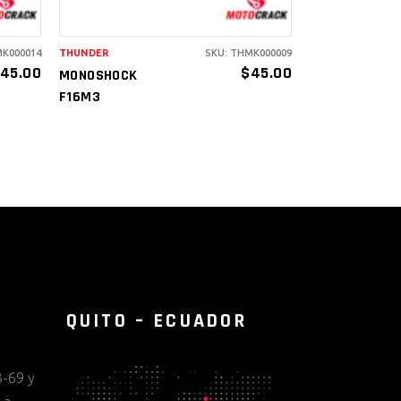
MK000014
THUNDER
SKU: THMK000009
45.00
$
45.00
MONOSHOCK
F16M3
QUITO – ECUADOR
-69 y