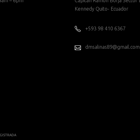
8am – 6pm
Capitan Ramon Borja Sector 
Kennedy Quito- Ecuador
+593 98 410 6367
dmsalinas89@gmail.com
GISTRADA