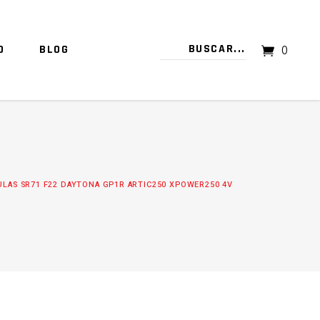
O
BLOG
0
TU CARRITO ESTÁ VACÍO.
ULAS SR71 F22 DAYTONA GP1R ARTIC250 XPOWER250 4V