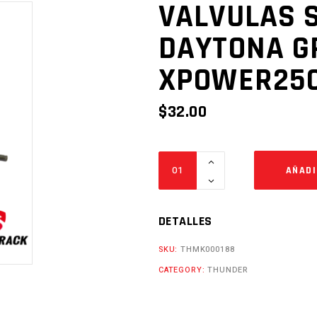
VALVULAS S
DAYTONA G
XPOWER250
$
32.00
VALVULAS
AÑADI
SR71
F22
DAYTONA
DETALLES
GP1R
SKU:
THMK000188
ARTIC250
CATEGORY:
THUNDER
XPOWER250
4V
Cantidad