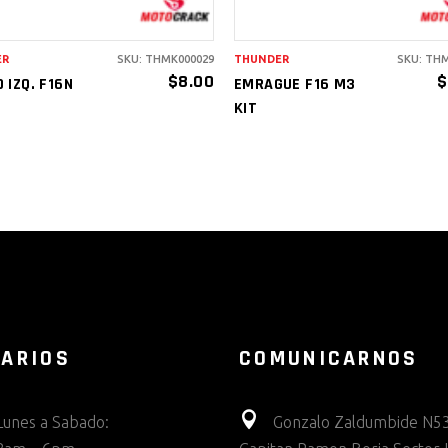
ER
SKU: THMK000029
THUNDER
SKU: TH
$
8.00
$
 IZQ. F16N
EMRAGUE F16 M3
KIT
ARIOS
COMUNICARNOS
Lunes a Sabado:
Gonzalo Zaldumbide N53