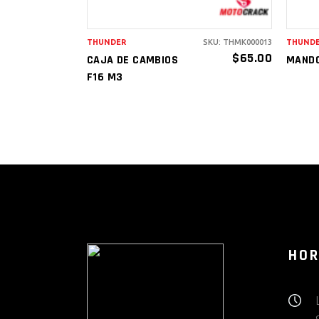
THUNDER
SKU: THMK000013
THUND
$
65.00
CAJA DE CAMBIOS
MANDO
F16 M3
HOR