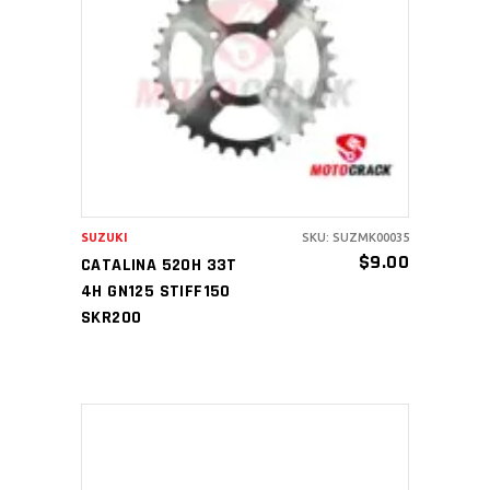
AÑADIR AL CARRITO
SUZUKI
SKU: SUZMK00035
$
9.00
CATALINA 520H 33T
4H GN125 STIFF150
SKR200