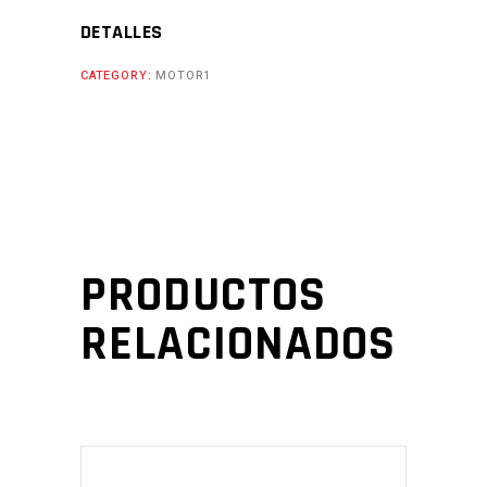
GY8
DETALLES
Cantidad
CATEGORY:
MOTOR1
PRODUCTOS
RELACIONADOS