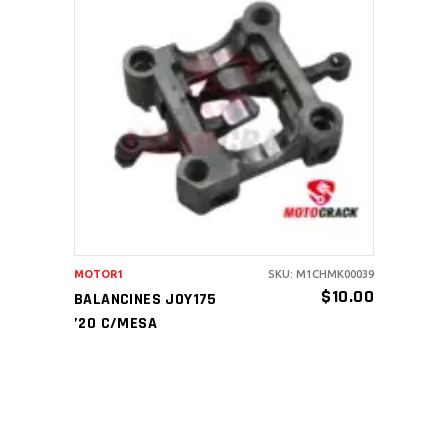
AÑADIR AL CARRITO
MOTOR1
SKU: M1CHMK00039
$
10.00
BALANCINES JOY175
’20 C/MESA