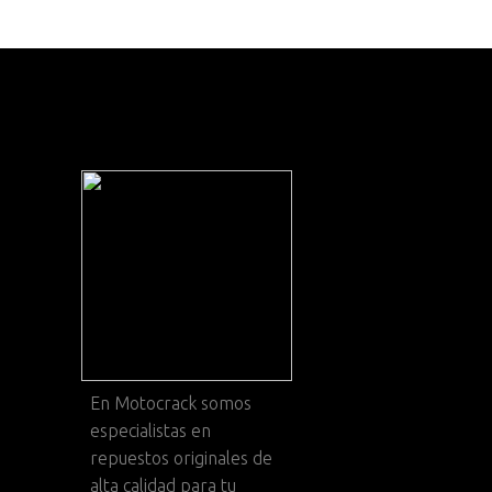
En
Motocrack
somos
especialistas en
repuestos originales de
alta calidad para tu