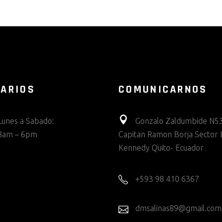
ARIOS
COMUNICARNOS
Lunes a Sabado:
Gonzalo Zaldumbide N53
8am – 6pm
Capitan Ramon Borja Sector 
Kennedy Quito- Ecuador
+593 98 410 6367
dmsalinas89@gmail.com