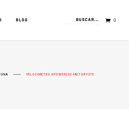
O
BLOG
0
TU CARRITO ESTÁ VACÍO.
TONA
VELOCIMETRO XPOWER250 FACTORY370