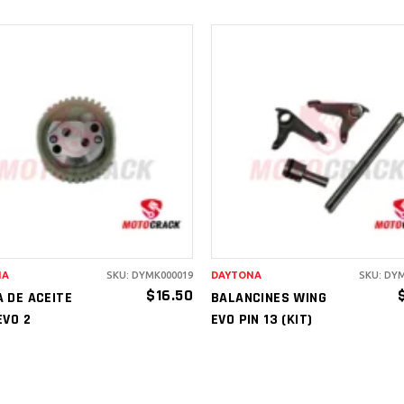
AÑADIR AL
AÑADIR AL
CARRITO
CARRITO
NA
SKU: DYMK000019
DAYTONA
SKU: DY
$
16.50
 DE ACEITE
BALANCINES WING
EVO 2
EVO PIN 13 (KIT)