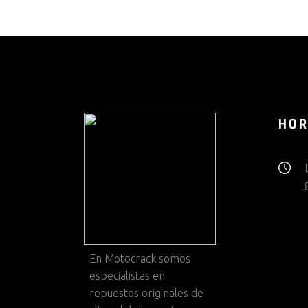
HOR
En
Motocrack
somos
especialistas en
repuestos originales de