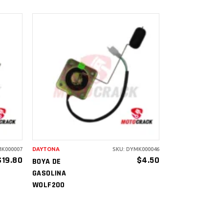
AÑADIR AL
CARRITO
MK000007
DAYTONA
SKU: DYMK000046
$
19.80
$
4.50
BOYA DE
GASOLINA
WOLF200