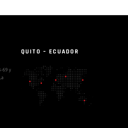
QUITO – ECUADOR
-69 y
La