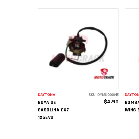
AÑADIR AL
CARRITO
DAYTONA
SKU: DYMK000045
DAYTO
$
4.90
BOYA DE
BOMBA
GASOLINA CX7
WING 
125EVO