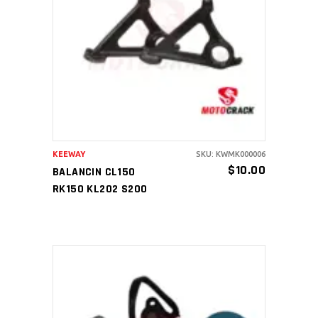
AÑADIR AL CARRITO
KEEWAY
SKU: KWMK000006
$
10.00
BALANCIN CL150
RK150 KL202 S200