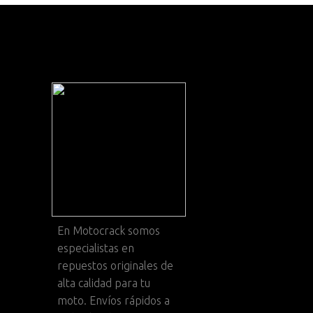
En
Motocrack
somos
especialistas en
repuestos originales de
alta calidad para tu
moto. Envíos rápidos a