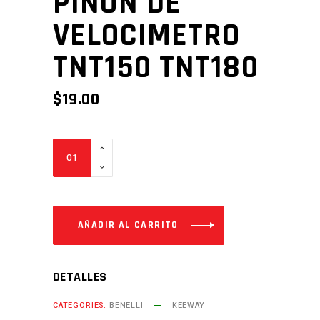
PIÑON DE
VELOCIMETRO
TNT150 TNT180
$
19.00
PIÑON
DE
VELOCIMETRO
TNT150
TNT180
AÑADIR AL CARRITO
Cantidad
DETALLES
CATEGORIES:
BENELLI
KEEWAY