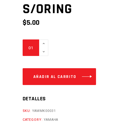
S/ORING
$
5.00
FILTRO
DE
ACEITE
YZ250G
450F
AÑADIR AL CARRITO
FZ2.0
S/ORING
DETALLES
Cantidad
SKU:
YAMMK00031
CATEGORY:
YAMAHA