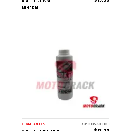
$
15.00
ACEITE 20W50
MINERAL
AÑADIR AL CARRITO
LUBRICANTES
SKU: LUBMK000018
$
13.00