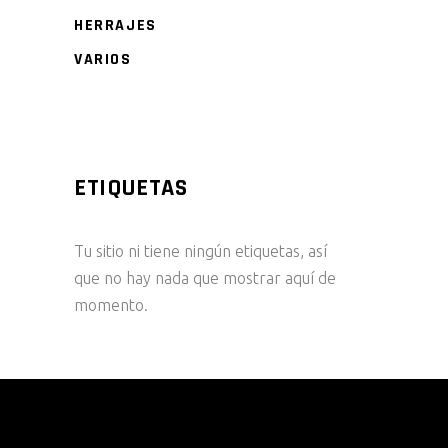
HERRAJES
VARIOS
ETIQUETAS
Tu sitio ni tiene ningún etiquetas, así
que no hay nada que mostrar aquí de
momento.