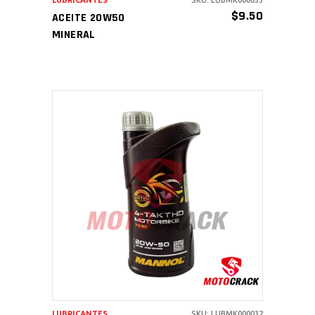
LUBRICANTES
SKU: LUBMK000033
$
9.50
ACEITE 20W50
MINERAL
AÑADIR AL CARRITO
LUBRICANTES
SKU: LUBMK000032