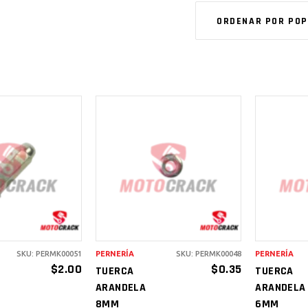
ORDENAR POR PO
IR AL
AÑADIR AL
A
RITO
CARRITO
C
SKU: PERMK00051
PERNERÍA
SKU: PERMK00048
PERNERÍA
$
2.00
$
0.35
TUERCA
TUERCA
ARANDELA
ARANDELA
8MM
6MM