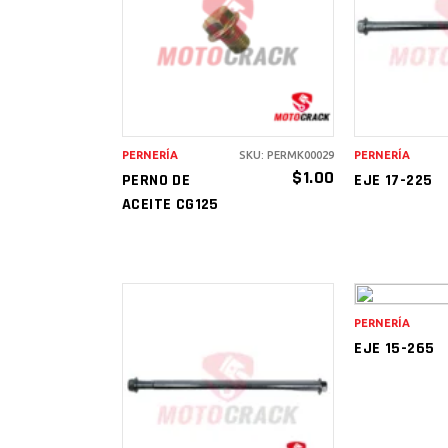
AÑADIR AL
AÑAD
CARRITO
CAR
PERNERÍA
SKU: PERMK00029
PERNERÍA
$
1.00
PERNO DE
EJE 17-225
ACEITE CG125
PERNERÍA
AÑAD
EJE 15-265
CAR
AÑADIR AL
CARRITO