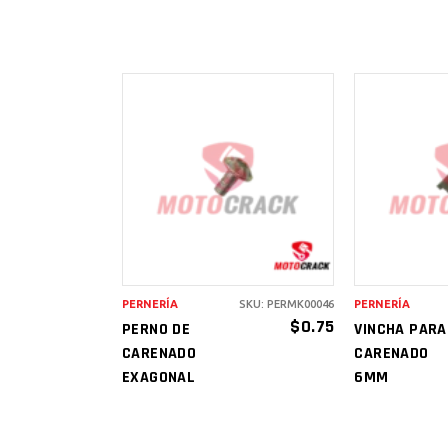
AÑADIR AL
AÑAD
CARRITO
CAR
PERNERÍA
SKU: PERMK00046
PERNERÍA
$
0.75
PERNO DE
VINCHA PARA
CARENADO
CARENADO
EXAGONAL
6MM