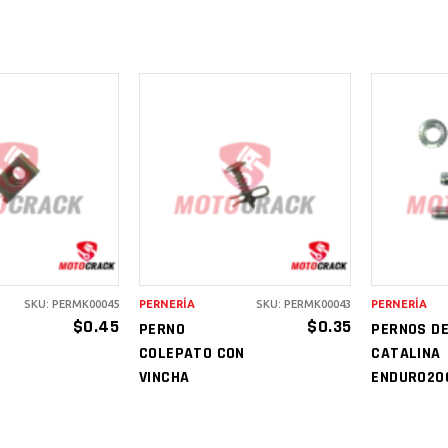
IR AL
AÑADIR AL
A
RITO
CARRITO
C
SKU: PERMK00045
PERNERÍA
SKU: PERMK00043
PERNERÍA
$
0.45
$
0.35
PERNO
PERNOS D
COLEPATO CON
CATALINA
VINCHA
ENDURO20