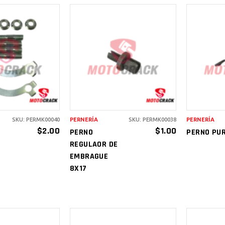
IR AL
AÑADIR AL
A
RITO
CARRITO
C
SKU: PERMK00040
PERNERÍA
SKU: PERMK00038
PERNERÍA
$
2.00
$
1.00
PERNO
PERNO PU
REGULAOR DE
EMBRAGUE
8X17