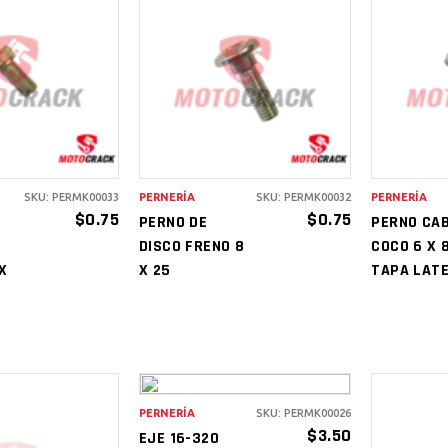
IR AL
AÑADIR AL
A
RITO
CARRITO
C
SKU: PERMK00033
PERNERÍA
SKU: PERMK00032
PERNERÍA
$
0.75
$
0.75
PERNO DE
PERNO CA
DISCO FRENO 8
COCO 6 X 
X
X 25
TAPA LAT
PERNERÍA
SKU: PERMK00026
AÑADIR AL
$
3.50
EJE 16-320