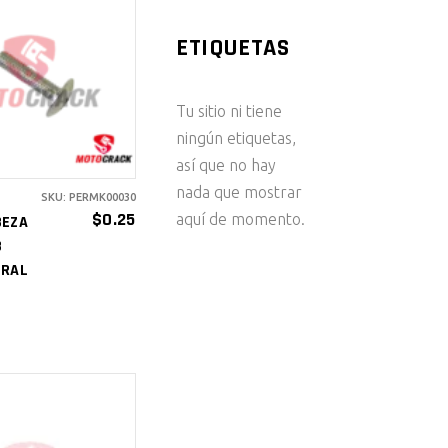
ETIQUETAS
ÑADIR AL
ARRITO
Tu sitio ni tiene
ningún etiquetas,
así que no hay
nada que mostrar
SKU: PERMK00030
$
0.25
aquí de momento.
BEZA
8
ERAL