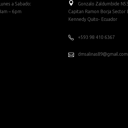
Lunes a Sabado:
Gonzalo Zaldumbide N53
8am – 6pm
Capitan Ramon Borja Sector 
Kennedy Quito- Ecuador
+593 98 410 6367
dmsalinas89@gmail.com