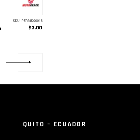
SKU: PERMK00018
$
3.00
5
T
QUITO – ECUADOR