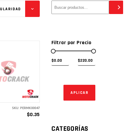
PULARIDAD
Filtrar por Precio
ÑADIR AL
ARRITO
APLICAR EL FILTRO 
APLICAR
SKU: PERMK00047
$
0.35
CATEGORÍAS