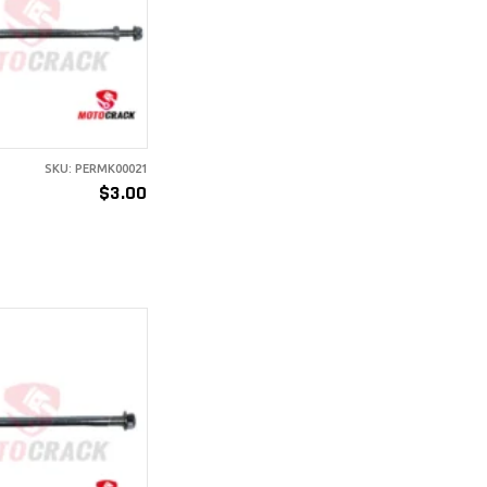
ÑADIR AL
ARRITO
SKU: PERMK00021
$
3.00
0
ÑADIR AL
ARRITO