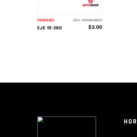
PERNERÍA
SKU: PERMK00025
$
3.00
EJE 15-280
HOR