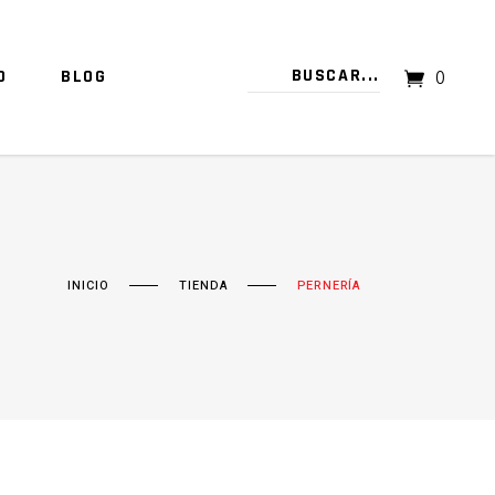
O
BLOG
0
TU CARRITO ESTÁ VACÍO.
INICIO
TIENDA
PERNERÍA