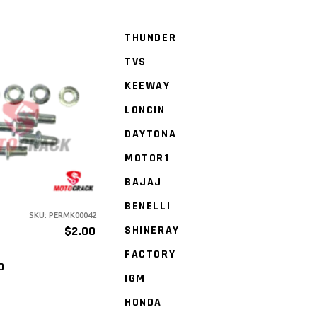
THUNDER
TVS
KEEWAY
LONCIN
ÑADIR AL
DAYTONA
ARRITO
MOTOR1
BAJAJ
BENELLI
SKU: PERMK00042
$
2.00
SHINERAY
E
FACTORY
0
IGM
HONDA