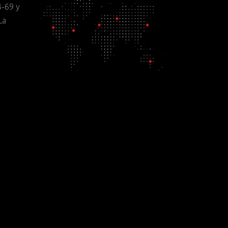
-69 y
La