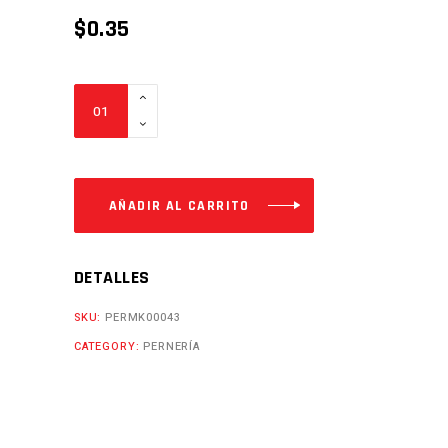
$
0.35
PERNO
COLEPATO
CON
VINCHA
Cantidad
AÑADIR AL CARRITO
DETALLES
SKU:
PERMK00043
CATEGORY:
PERNERÍA