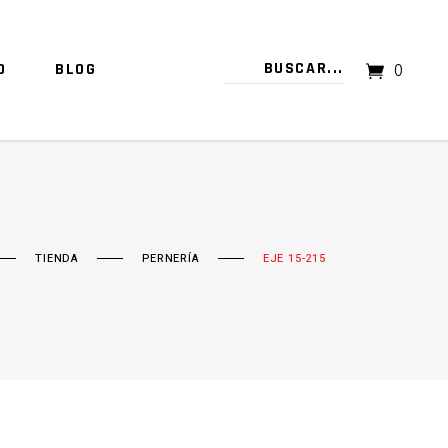
O
BLOG
0
TU CARRITO ESTÁ VACÍO.
TIENDA
PERNERÍA
EJE 15-215