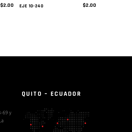
$
2.00
$
2.00
EJE 10-240
QUITO – ECUADOR
-69 y
La