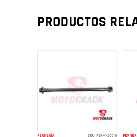
PRODUCTOS REL
AÑADIR AL
CARRITO
PERNERÍA
SKU: PERMK00018
PERNER