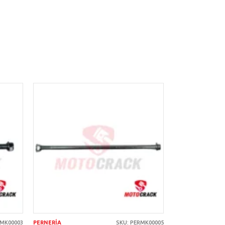
AÑADIR AL
CARRITO
RMK00003
PERNERÍA
SKU: PERMK00005