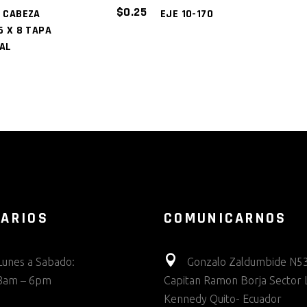
$
0.25
 CABEZA
EJE 10-170
6 X 8 TAPA
AL
ARIOS
COMUNICARNOS
Lunes a Sabado:
Gonzalo Zaldumbide N53
8am – 6pm
Capitan Ramon Borja Sector 
Kennedy Quito- Ecuador