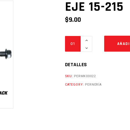
EJE 15-215
$
9.00
EJE
AÑADI
15-
215
Cantidad
DETALLES
SKU:
PERMK00022
CATEGORY:
PERNERÍA