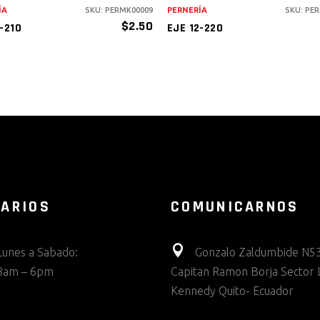
ÍA
SKU: PERMK00009
PERNERÍA
SKU: PE
$
2.50
-210
EJE 12-220
ARIOS
COMUNICARNOS
Lunes a Sabado:
Gonzalo Zaldumbide N53
8am – 6pm
Capitan Ramon Borja Sector 
Kennedy Quito- Ecuador