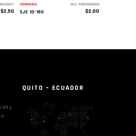
RMK00011
PERNERÍA
SKU: PERMK00004
$
2.50
$
2.00
EJE 10-180
QUITO – ECUADOR
-69 y
La