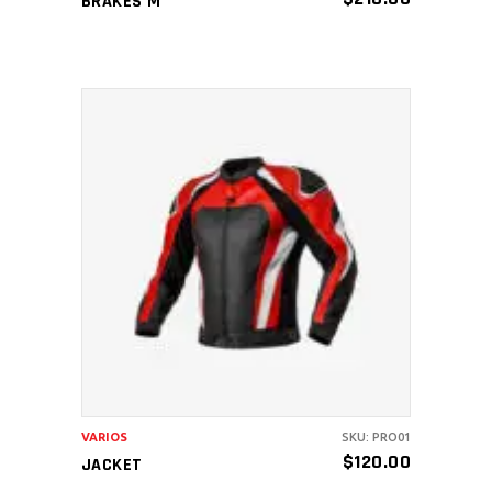
BRAKES M
AÑADIR AL CARRITO
VARIOS
SKU: PRO01
$
120.00
JACKET