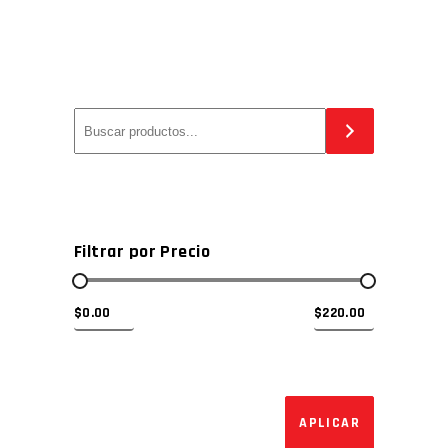
Filtrar por Precio
APLICAR EL 
APLICAR