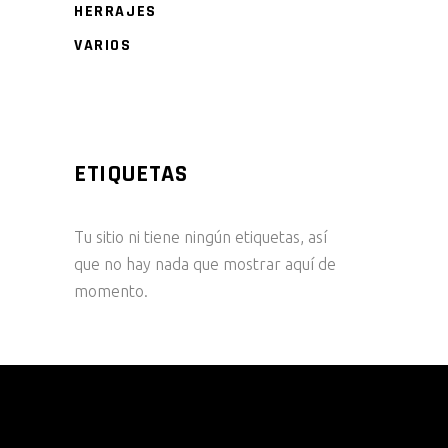
HERRAJES
VARIOS
ETIQUETAS
Tu sitio ni tiene ningún etiquetas, así
que no hay nada que mostrar aquí de
momento.