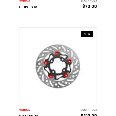
VARIOS
SKU: PRO25
$
70.00
GLOVES M
NEW
AÑADIR AL CARRITO
VARIOS
SKU: PRO23
$
210.00