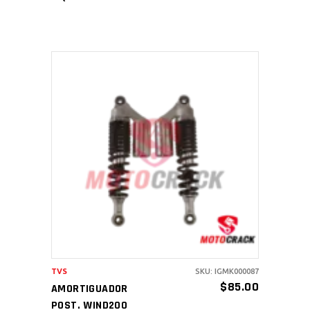
AÑADIR AL CARRITO
TVS
SKU: IGMK000087
$
85.00
AMORTIGUADOR
POST. WIND200