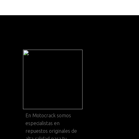
En
Motocrack
somos
especialistas en
repuestos originales de
alta calidad para tu