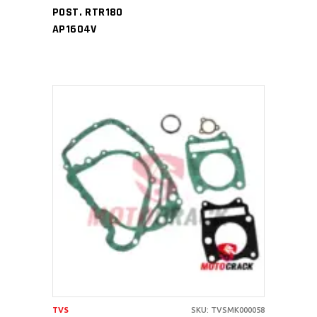
POST. RTR180
AP1604V
AÑADIR AL CARRITO
TVS
SKU: TVSMK000058