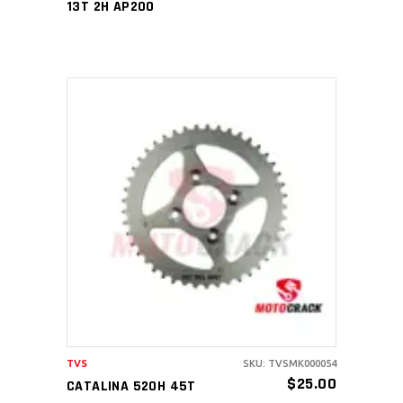
13T 2H AP200
AÑADIR AL CARRITO
TVS
SKU: TVSMK000054
$
25.00
CATALINA 520H 45T