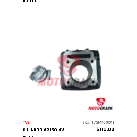
RR310
AÑADIR AL CARRITO
TVS
SKU: TVSMK000011
$
110.00
CILINDRO AP160 4V