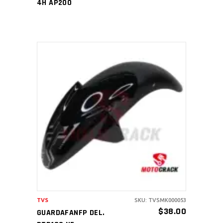
4H AP200
AÑADIR AL CARRITO
TVS
SKU: TVSMK000053
$
38.00
GUARDAFANFP DEL.