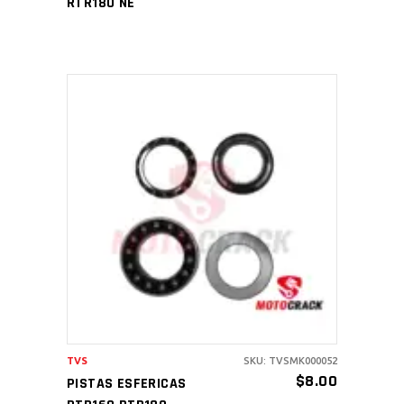
RTR180 NE
AÑADIR AL CARRITO
TVS
SKU: TVSMK000052
$
8.00
PISTAS ESFERICAS