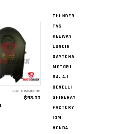
THUNDER
TVS
KEEWAY
LONCIN
ÑADIR AL
DAYTONA
ARRITO
MOTOR1
BAJAJ
BENELLI
SKU: THMK000201
$
93.00
SHINERAY
R
FACTORY
IGM
HONDA