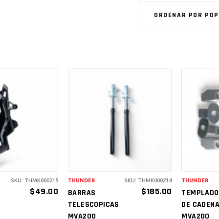
ORDENAR POR PO
IR AL
AÑADIR AL
A
RITO
CARRITO
C
SKU: THMK000215
THUNDER
SKU: THMK000214
THUNDER
$
49.00
$
185.00
BARRAS
TEMPLADO
TELESCOPICAS
DE CADEN
MVA200
MVA200