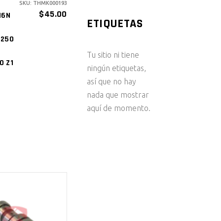
SKU: THMK000193
ÑADIR AL
$
45.00
16N
ETIQUETAS
ARRITO
E250
Tu sitio ni tiene
0 Z1
ningún etiquetas,
así que no hay
nada que mostrar
aquí de momento.
ÑADIR AL