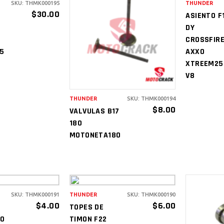
SKU: THMK000195
THUNDER
IR AL
A
$
30.00
ASIENTO F
RITO
C
DY
AÑADIR AL
CROSSFIR
CARRITO
5
AXXO
XTREEM25
V8
THUNDER
SKU: THMK000194
$
8.00
VALVULAS B17
180
MOTONETA180
SKU: THMK000191
THUNDER
SKU: THMK000190
IR AL
AÑADIR AL
$
4.00
$
6.00
TOPES DE
RITO
CARRITO
50
TIMON F22
A