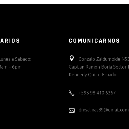
ARIOS
COMUNICARNOS
Lunes a Sabado:
Gonzalo Zaldumbide N53
8am – 6pm
Capitan Ramon Borja Sector 
Kennedy Quito- Ecuador
+593 98 410 6367
dmsalinas89@gmail.com