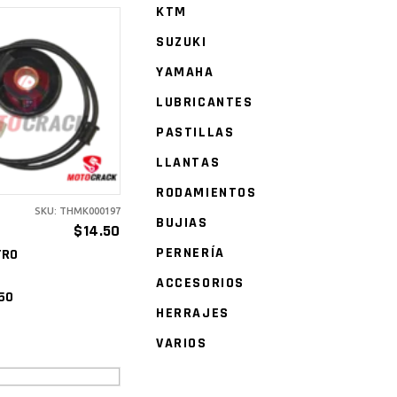
KTM
SUZUKI
YAMAHA
ÑADIR AL
LUBRICANTES
ARRITO
PASTILLAS
LLANTAS
RODAMIENTOS
SKU: THMK000197
BUJIAS
$
14.50
E
PERNERÍA
TRO
ACCESORIOS
50
HERRAJES
VARIOS