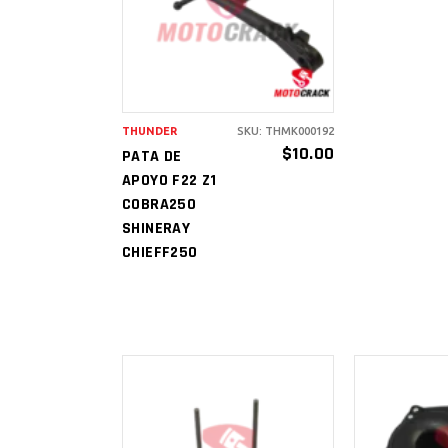
CARRITO
THUNDER
SKU: THMK000192
$
10.00
PATA DE
APOYO F22 Z1
COBRA250
SHINERAY
CHIEFF250
AÑADIR AL
AÑAD