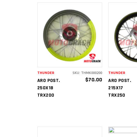
AÑADIR AL
AÑAD
CARRITO
CAR
THUNDER
SKU: THMK000200
THUNDER
$
70.00
ARO POST.
ARO POST.
250X18
215X17
TRX200
TRX250