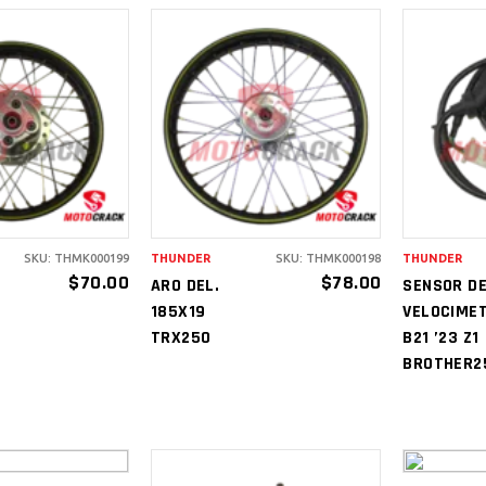
IR AL
AÑADIR AL
A
RITO
CARRITO
C
SKU: THMK000199
THUNDER
SKU: THMK000198
THUNDER
$
70.00
$
78.00
ARO DEL.
SENSOR D
185X19
VELOCIME
TRX250
B21 ’23 Z1
BROTHER2