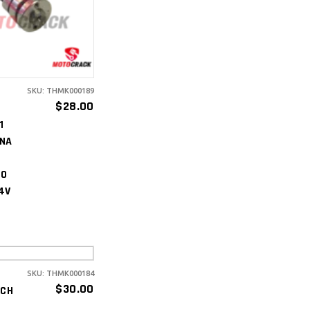
ARRITO
SKU: THMK000189
$
28.00
1
ONA
50
4V
SKU: THMK000184
ÑADIR AL
$
30.00
ICH
ARRITO