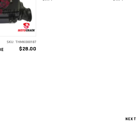
RITO
SKU: THMK000187
$
28.00
DE
NEX