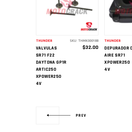
CARRITO
CAR
THUNDER
SKU: THMK000188
THUNDER
$
32.00
VALVULAS
DEPURADOR 
SR71 F22
AIRE SR71
DAYTONA GP1R
XPOWER250
ARTIC250
4V
XPOWER250
4V
PREV