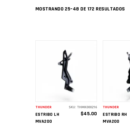
MOSTRANDO 25–48 DE 172 RESULTADOS
AÑADIR AL
AÑAD
CARRITO
CAR
THUNDER
SKU: THMK000216
THUNDER
$
45.00
ESTRIBO LH
ESTRIBO RH
MVA200
MVA200