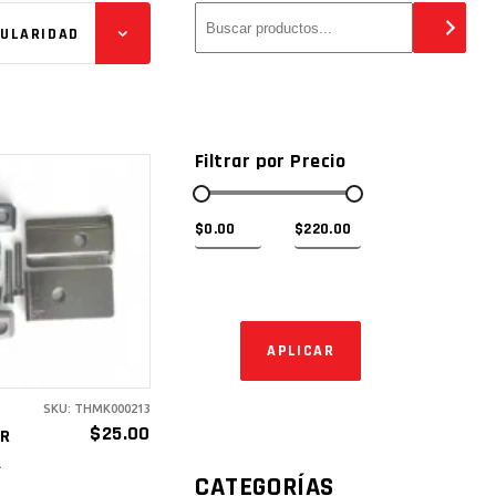
PULARIDAD
Filtrar por Precio
ÑADIR AL
ARRITO
APLICAR EL FILTRO 
APLICAR
SKU: THMK000213
$
25.00
R
A
CATEGORÍAS