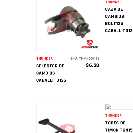
THUNDER
AÑAD
CAJA DE
CAR
CAMBIOS
AÑADIR AL
BOLT125
CARRITO
CABALLITO12
THUNDER
SKU: THMK000196
$
6.50
SELECTOR DE
CAMBIOS
CABALLITO125
THUNDER
AÑAD
TOPES DE
CAR
TIMON TGN1
AÑADIR AL