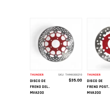
AÑADIR AL
AÑAD
CARRITO
CAR
THUNDER
SKU: THMK000210
THUNDER
$
35.00
DISCO DE
DISCO DE
FRENO DEL.
FRENO POST.
MVA200
MVA200