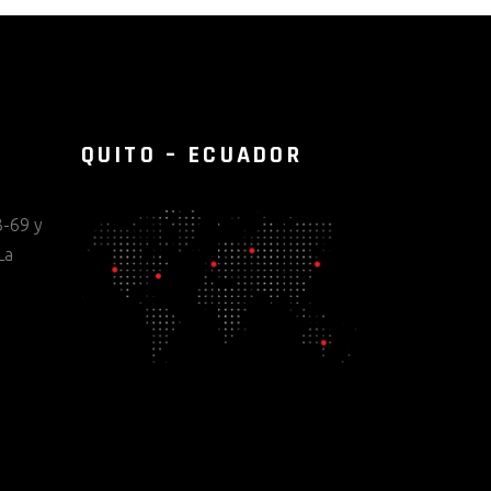
QUITO – ECUADOR
-69 y
La