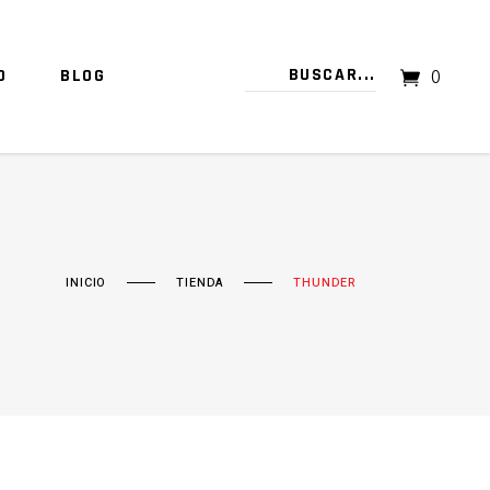
O
BLOG
0
TU CARRITO ESTÁ VACÍO.
INICIO
TIENDA
THUNDER