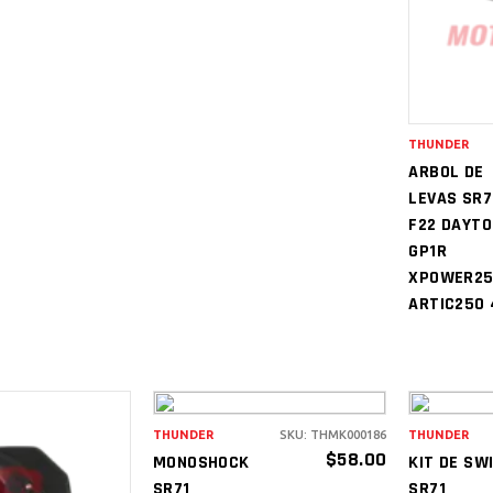
C
THUNDER
ARBOL DE
LEVAS SR7
F22 DAYT
GP1R
XPOWER2
ARTIC250 
THUNDER
SKU: THMK000186
THUNDER
AÑADIR AL
A
$
58.00
MONOSHOCK
KIT DE SW
CARRITO
C
SR71
SR71
IR AL