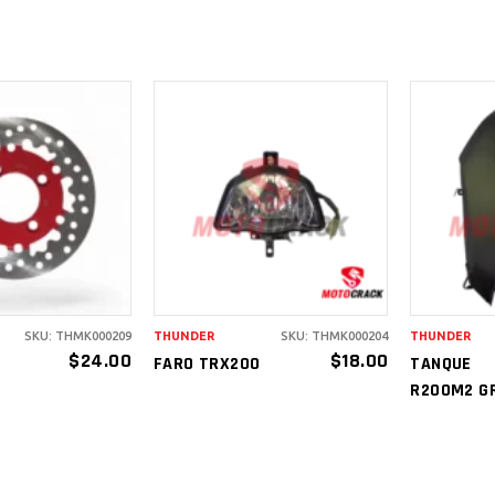
IR AL
AÑADIR AL
A
RITO
CARRITO
C
SKU: THMK000209
THUNDER
SKU: THMK000204
THUNDER
$
24.00
$
18.00
FARO TRX200
TANQUE
R200M2 G