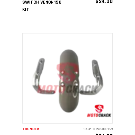
$
24.00
SWITCH VENON150
KIT
AÑADIR AL CARRITO
THUNDER
SKU: THMK000159