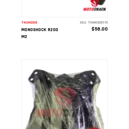
THUNDER
SKU: THMK000170
$
58.00
MONOSHOCK R200
M2
AÑADIR AL CARRITO