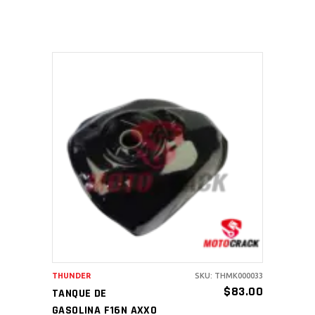
AÑADIR AL CARRITO
THUNDER
SKU: THMK000033
$
83.00
TANQUE DE
GASOLINA F16N AXXO