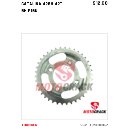
$
12.00
CATALINA 428H 42T
5H F16N
AÑADIR AL CARRITO
THUNDER
SKU: THMK000162