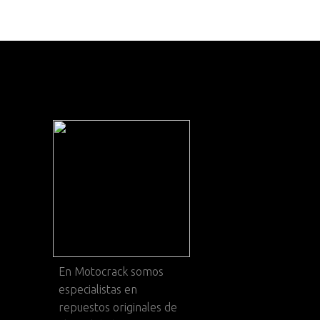
En
Motocrack
somos
especialistas en
repuestos originales de