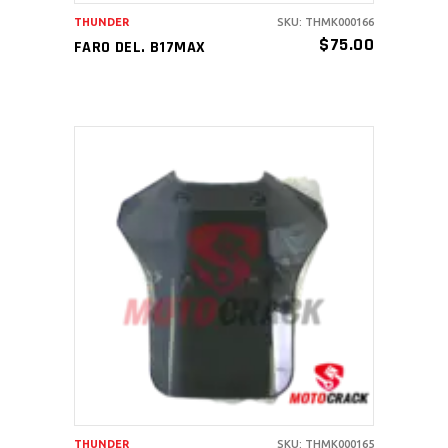
THUNDER
SKU: THMK000166
$
75.00
FARO DEL. B17MAX
AÑADIR AL CARRITO
THUNDER
SKU: THMK000165