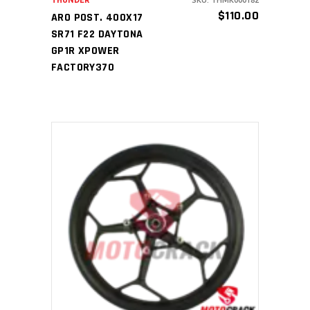
THUNDER
SKU: THMK000182
$
110.00
ARO POST. 400X17
SR71 F22 DAYTONA
GP1R XPOWER
FACTORY370
AÑADIR AL CARRITO