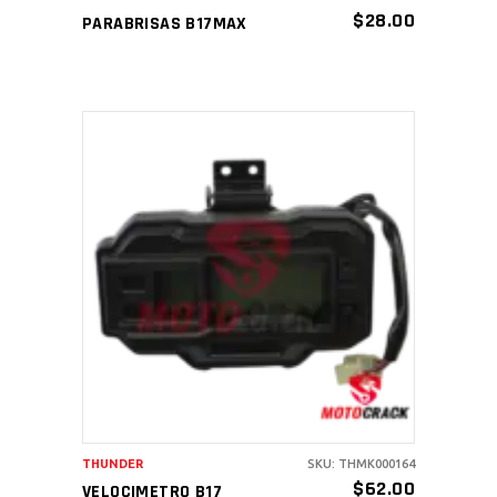
$
28.00
PARABRISAS B17MAX
AÑADIR AL CARRITO
THUNDER
SKU: THMK000164
$
62.00
VELOCIMETRO B17