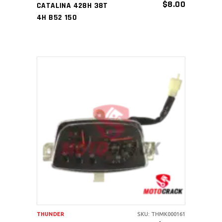
$
8.00
CATALINA 428H 38T
4H B52 150
AÑADIR AL CARRITO
THUNDER
SKU: THMK000161