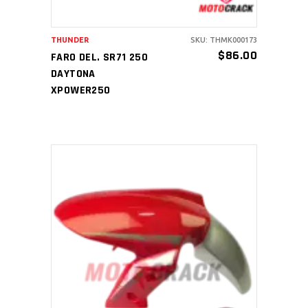
THUNDER
SKU: THMK000173
$
86.00
FARO DEL. SR71 250
DAYTONA
XPOWER250
AÑADIR AL CARRITO