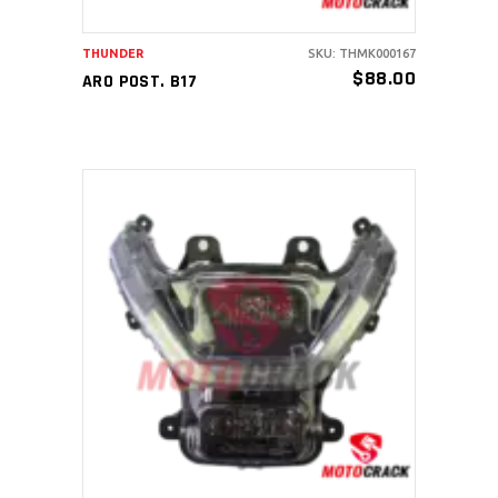
THUNDER
SKU: THMK000167
$
88.00
ARO POST. B17
AÑADIR AL CARRITO