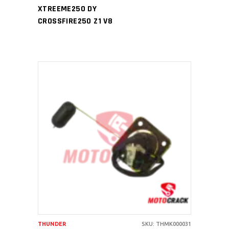
XTREEME250 DY
CROSSFIRE250 Z1 V8
AÑADIR AL CARRITO
THUNDER
SKU: THMK000031