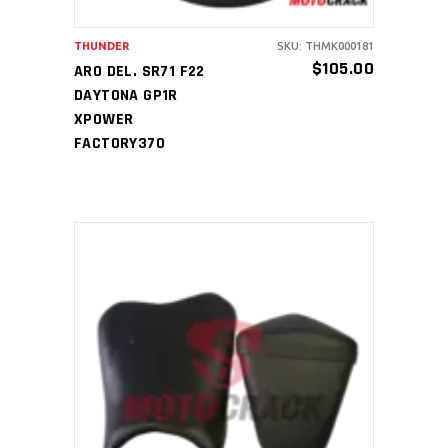
THUNDER
SKU: THMK000181
$
105.00
ARO DEL. SR71 F22
DAYTONA GP1R
XPOWER
FACTORY370
AÑADIR AL CARRITO